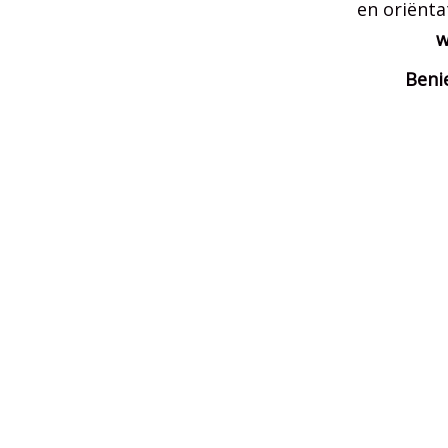
en oriënta
w
Beni