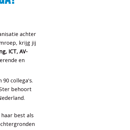
anisatie achter
oep, krijg jij
ng, ICT, AV-
rerende en
 90 collega's.
 Ster behoort
Nederland.
 haar best als
achtergronden