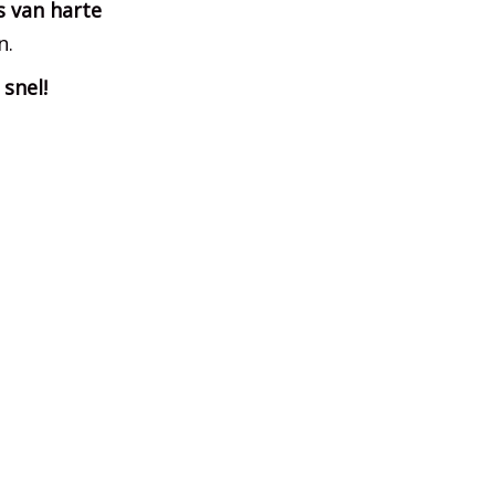
s van harte
n.
snel!